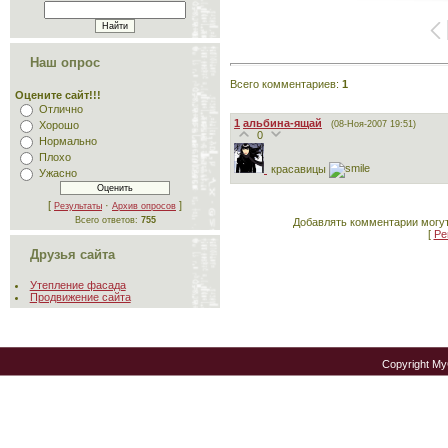
Наш опрос
Всего комментариев
:
1
Оцените сайт!!!
Отлично
1
альбина-ящай
(08-Ноя-2007 19:51)
Хорошо
0
Нормально
Плохо
красавицы
Ужасно
[
·
]
Результаты
Архив опросов
Всего ответов:
755
Добавлять комментарии могут
[
Ре
Друзья сайта
Утепление фасада
Продвижение сайта
Copyright M