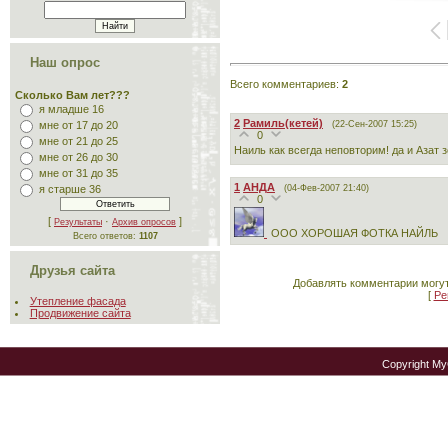
Наш опрос
Всего комментариев
:
2
Сколько Вам лет???
я младше 16
2
Рамиль(кетей)
(22-Сен-2007 15:25)
мне от 17 до 20
0
мне от 21 до 25
Наиль как всегда неповторим! да и Азат 
мне от 26 до 30
мне от 31 до 35
1
АНДА
(04-Фев-2007 21:40)
я старше 36
0
[
·
]
Результаты
Архив опросов
ООО ХОРОШАЯ ФОТКА НАЙЛЬ
Всего ответов:
1107
Друзья сайта
Добавлять комментарии могут
[
Ре
Утепление фасада
Продвижение сайта
Copyright M