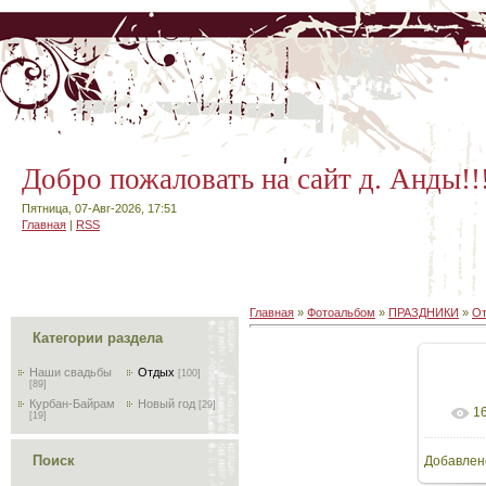
Добро пожаловать на сайт д. Анды!!
Пятница, 07-Авг-2026, 17:51
Главная
|
RSS
Главная
»
Фотоальбом
»
ПРАЗДНИКИ
»
О
Категории раздела
Наши свадьбы
Отдых
[100]
[89]
Курбан-Байрам
Новый год
[29]
1
[19]
Поиск
Добавлен