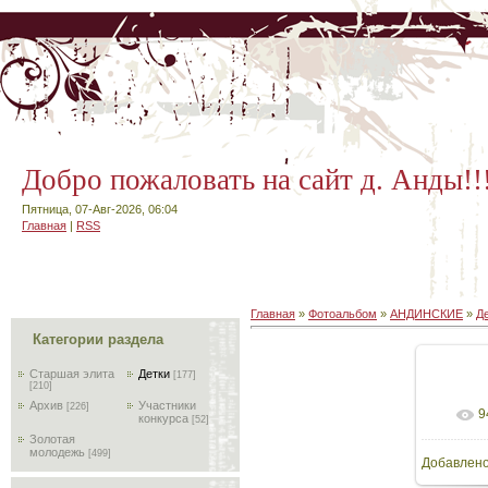
Добро пожаловать на сайт д. Анды!!
Пятница, 07-Авг-2026, 06:04
Главная
|
RSS
Главная
»
Фотоальбом
»
АНДИНСКИЕ
»
Д
Категории раздела
Старшая элита
Детки
[177]
[210]
Архив
Участники
[226]
9
конкурса
[52]
Золотая
молодежь
[499]
Добавлен