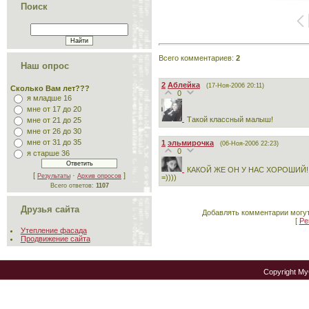
Поиск
Всего комментариев
:
2
Наш опрос
2
Аблейка
(17-Ноя-2006 20:11)
Сколько Вам лет???
0
я младше 16
мне от 17 до 20
Такой классный малыш!
мне от 21 до 25
мне от 26 до 30
мне от 31 до 35
1
эльмирочка
(06-Ноя-2006 22:23)
0
я старше 36
КАКОЙ ЖЕ ОН У НАС ХОРОШИЙ!
[
·
]
Результаты
Архив опросов
=))))
Всего ответов:
1107
Друзья сайта
Добавлять комментарии могут
[
Ре
Утепление фасада
Продвижение сайта
Copyright M