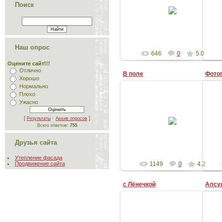
Поиск
альбина
rishat
Наш опрос
646
0
5.0
Оцените сайт!!!
Отлично
В поле
Фото
Хорошо
Нормально
Плохо
Ужасно
20-Янв-2009
[
·
]
Результаты
Архив опросов
Всего ответов:
755
Ренат(Харис)
Друзья сайта
Утепление фасада
1149
0
4.2
Продвижение сайта
с Лёнечкой