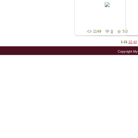
27-Апр-2008
sklairton
1149
0
5.0
1-21
22-42
Copyright M