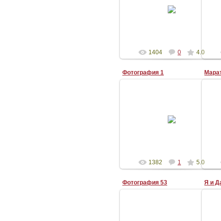
29-Авг-2008
Shapakai
1404
0
4.0
Фотография 1
08-Авг-2008
tatarin
1382
1
5.0
Фотография 53
Я и Д
10-Июн-2008