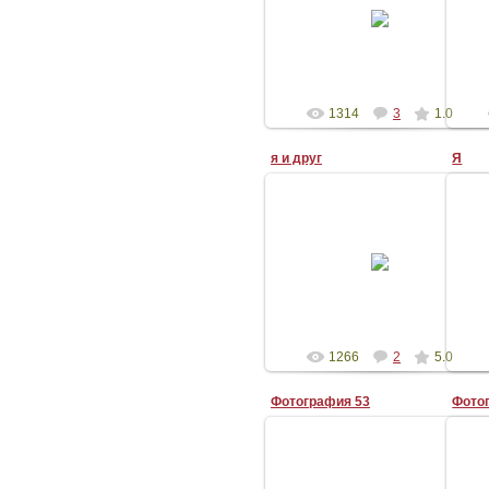
Я и Диляра...))))
Julia31
1314
3
1.0
я и друг
Я
29-Апр-2008
я справа
lokomotiv13(камалькин)
1266
2
5.0
Фотография 53
Фото