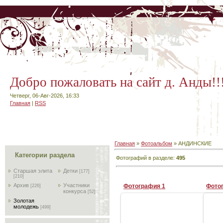
Добро пожаловать на сайт д. Анды!!
Четверг, 06-Авг-2026, 16:33
Главная
|
RSS
Главная
»
Фотоальбом
» АНДИНСКИЕ
Категории раздела
Фотографий в разделе
:
495
Старшая элита
Детки
[177]
[210]
Архив
Участники
Фотография 1
Фото
[226]
конкурса
[52]
Золотая
молодежь
[499]
02-Дек-2011