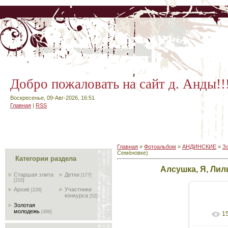
Добро пожаловать на сайт д. Анды!!
Воскресенье, 09-Авг-2026, 16:51
Главная
|
RSS
Главная
»
Фотоальбом
»
АНДИНСКИЕ
»
З
Семёновке)
Категории раздела
Алсушка, Я, Лил
Старшая элита
Детки
[177]
[210]
Архив
Участники
[226]
конкурса
[52]
Золотая
молодежь
[499]
1
В реа