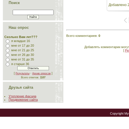
Поиск
Добавлено
2
Наш опрос
Всего комментариев
:
0
Сколько Вам лет???
я младше 16
мне от 17 до 20
Добавлять комментарии могут
мне от 21 до 25
[
Ре
мне от 26 до 30
мне от 31 до 35
я старше 36
[
·
]
Результаты
Архив опросов
Всего ответов:
1107
Друзья сайта
Утепление фасада
Продвижение сайта
Copyright M