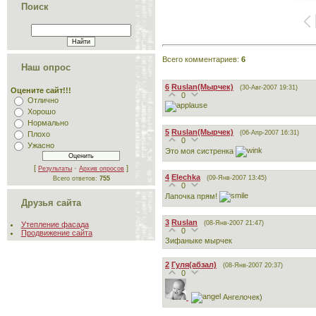
Поиск
Всего комментариев
:
6
Наш опрос
6
Ruslan(Мырчек)
(30-Авг-2007 19:31)
Оцените сайт!!!
0
Отлично
Хорошо
Нормально
5
Ruslan(Мырчек)
(06-Апр-2007 16:31)
Плохо
0
Ужасно
Это моя систренка
[
·
]
Результаты
Архив опросов
4
Elechka
(09-Янв-2007 13:45)
Всего ответов:
755
0
Лапочка прям!
Друзья сайта
3
Ruslan
(08-Янв-2007 21:47)
Утепление фасада
0
Продвижение сайта
Зифаныке мырчек
2
Гуля(абзал)
(08-Янв-2007 20:37)
0
Ангелочек)