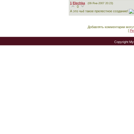
1
Elechka
(08-Янв-2007 20:23)
0
А это чьё такое прелестное создание!
Добавлять комментарии могут
[
Ре
Copyright M