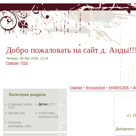
Добро пожаловать на сайт д. Анды!!
Четверг, 06-Авг-2026, 13:16
Главная
|
RSS
Главная
»
Фотоальбом
»
АНДИНСКИЕ
»
Д
Категории раздела
Старшая элита
Детки
[177]
[210]
Архив
Участники
[226]
1
В
конкурса
[52]
Золотая
молодежь
[499]
Добавлено
5