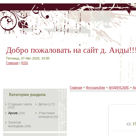
Добро пожаловать на сайт д. Анды!!
Пятница, 07-Авг-2026, 19:00
Главная
|
RSS
Главная
»
Фотоальбом
»
АНДИНСКИЕ
»
А
Категории раздела
Старшая элита
Детки
[177]
[210]
Архив
Участники
[226]
конкурса
[52]
Золотая
1
В реа
молодежь
[499]