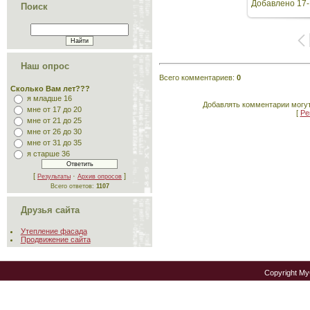
Добавлено
17-
Поиск
Наш опрос
Всего комментариев
:
0
Сколько Вам лет???
я младше 16
Добавлять комментарии могут
мне от 17 до 20
[
Ре
мне от 21 до 25
мне от 26 до 30
мне от 31 до 35
я старше 36
[
·
]
Результаты
Архив опросов
Всего ответов:
1107
Друзья сайта
Утепление фасада
Продвижение сайта
Copyright M