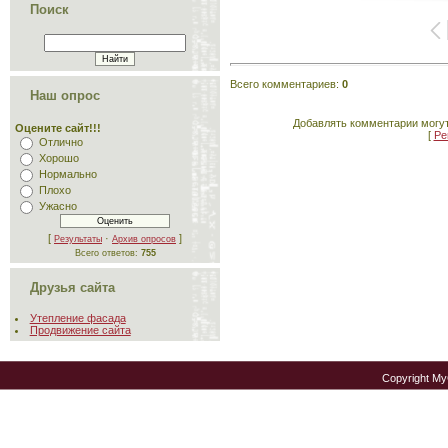
Поиск
Всего комментариев
:
0
Наш опрос
Добавлять комментарии могут
Оцените сайт!!!
[
Ре
Отлично
Хорошо
Нормально
Плохо
Ужасно
[
·
]
Результаты
Архив опросов
Всего ответов:
755
Друзья сайта
Утепление фасада
Продвижение сайта
Copyright M