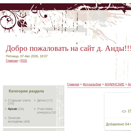
Добро пожаловать на сайт д. Анды!!
Пятница, 07-Авг-2026, 18:07
Главная
|
RSS
Главная
»
Фотоальбом
»
АНДИНСКИЕ
»
А
Категории раздела
Старшая элита
Детки
[177]
[210]
Архив
Участники
[226]
1
В реа
конкурса
[52]
Золотая
молодежь
[499]
Добавлено
04-