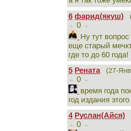
а я так тоже умею
6
фарид(якуш)
0
Ну тут вопрос
еще старый мечкт
где то до 60 года!
5
Рената
(27-Янв
0
время года пон
год издания этого
4
Руслан(Айся)
0