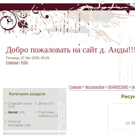
Добро пожаловать на сайт д. Анды!!
Пятница, 07-Авг-2026, 00:29
Главная
|
RSS
Главная
»
Фотоальбом
»
АНДИНСКИЕ
»
А
Категории раздела
Рисун
Старшая элита
Детки
[177]
[210]
Архив
Участники
[226]
конкурса
[52]
Золотая
1
В реа
молодежь
[499]