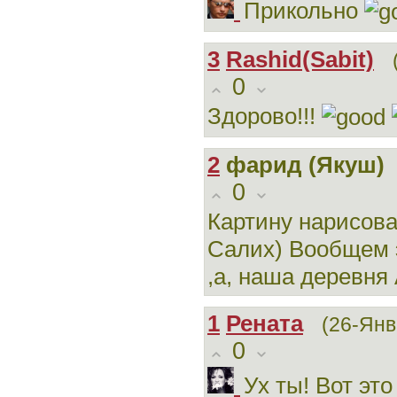
Прикольно
3
Rashid(Sabit)
0
Здорово!!!
2
фарид (Якуш)
0
Картину нарисов
Салих) Вообщем э
,а, наша деревня
1
Рената
(26-Янв
0
Ух ты! Вот это