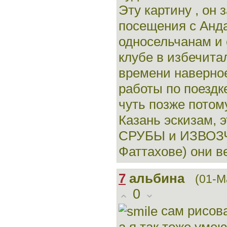
Эту картину , он
посещения с Анда
односельчанам и 
клубе в избечита
времени наверное 
работы по поездк
чуть позже потому
Казань эскизам, 
СРУБЫ и ИЗВОЗЧ
Фаттахове) они ве
7
альбина
(01-М
0
сам рисов