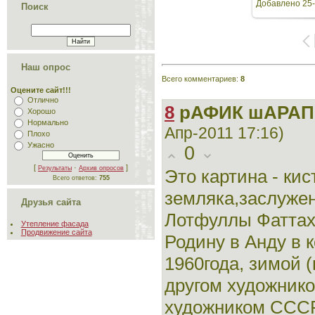
Добавлено
25-
Поиск
Наш опрос
Всего комментариев
:
8
Оцените сайт!!!
Отлично
8
рАФИК шАРАПО
Хорошо
Нормально
Апр-2011 17:16)
Плохо
Ужасно
0
[
·
]
Результаты
Архив опросов
Это картина - кис
Всего ответов:
755
земляка,заслуже
Друзья сайта
Лотфуллы Фаттах
Утепление фасада
Продвижение сайта
Родину в Анду в 
1960года, зимой 
другом художник
художником СССР