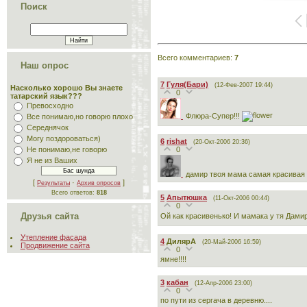
Поиск
Всего комментариев
:
7
Наш опрос
7
Гуля(Бари)
(12-Фев-2007 19:44)
Насколько хорошо Вы знаете
0
татарский язык???
Превосходно
Флюра-Супер!!!
Все понимаю,но говорю плохо
Середнячок
Могу поздороваться)
6
rishat
(20-Окт-2006 20:36)
0
Не понимаю,не говорю
Я не из Ваших
дамир твоя мама самая красивая
[
·
]
Результаты
Архив опросов
Всего ответов:
818
5
Апытюшка
(11-Окт-2006 00:44)
0
Друзья сайта
Ой как красивенько! И мамака у тя Дами
Утепление фасада
4
ДилярА
(20-Май-2006 16:59)
Продвижение сайта
0
ямне!!!!
3
кабан
(12-Апр-2006 23:00)
0
по пути из сергача в деревню....