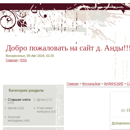
Добро пожаловать на сайт д. Анды!!
Воскресенье, 09-Авг-2026, 02:25
Главная
|
RSS
Главная
»
Фотоальбом
»
АНДИНСКИЕ
»
С
Категории раздела
Старшая элита
Детки
[177]
[210]
Архив
Участники
[226]
2
В
конкурса
[52]
Золотая
молодежь
[499]
Добавлено
64