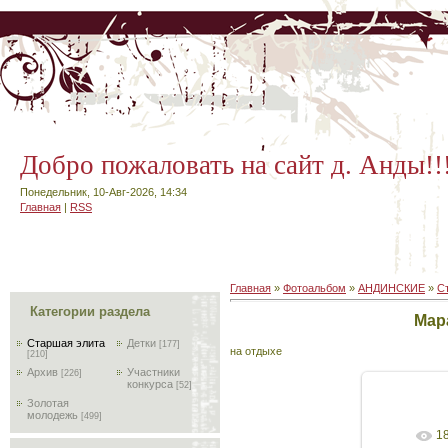
Добро пожаловать на сайт д. Анды!!
Понедельник, 10-Авг-2026, 14:34
Главная
|
RSS
Главная
»
Фотоальбом
»
АНДИНСКИЕ
»
С
Категории раздела
Мар
Старшая элита
Детки
[177]
на отдыхе
[210]
Архив
Участники
[226]
конкурса
[52]
Золотая
молодежь
[499]
1
В реа