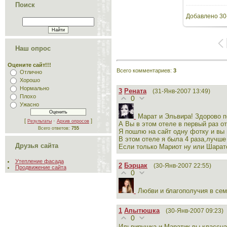
Поиск
Добавлено
30
Наш опрос
Оцените сайт!!!
Всего комментариев
:
3
Отлично
Хорошо
Нормально
3
Рената
(31-Янв-2007 13:49)
Плохо
0
Ужасно
Марат и Эльвира! Здорово 
[
·
]
Результаты
Архив опросов
А Вы в этом отеле в первый раз о
Всего ответов:
755
Я пошлю на сайт одну фотку и вы 
В этом отеле я была 4 раза,лучше 
Друзья сайта
Если только Мариот ну или Шарат
Утепление фасада
2
Бэрцак
(30-Янв-2007 22:55)
Продвижение сайта
0
Любви и благополучия в се
1
Апытюшка
(30-Янв-2007 09:23)
0
Ильвирушка и Маратик вы классная