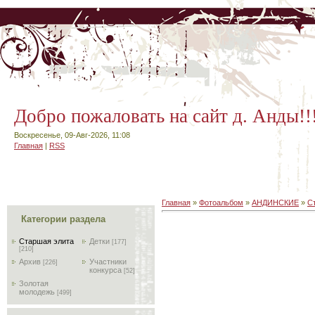
Добро пожаловать на сайт д. Анды!!
Воскресенье, 09-Авг-2026, 11:08
Главная
|
RSS
Главная
»
Фотоальбом
»
АНДИНСКИЕ
»
С
Категории раздела
Старшая элита
Детки
[177]
[210]
Архив
Участники
[226]
конкурса
[52]
Золотая
молодежь
[499]