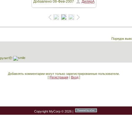
Добавлено
08-Фев-2007
ДилярА
/ 43.5Kb
Порядок выв
 рулит!Ё!
Добавлять комментарии могут только зарегистрированные пользователи.
[
Регистрация
|
Вход
]
Copyright MyCorp © 2026
|