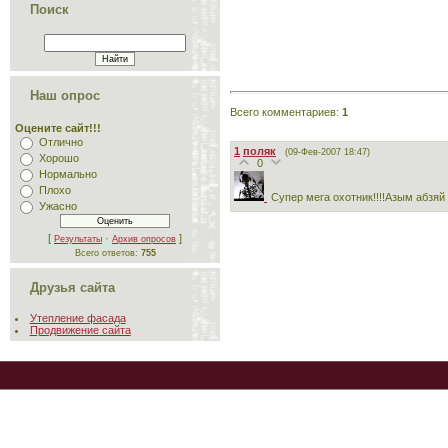
Поиск
Наш опрос
Всего комментариев
:
1
Оцените сайт!!!
Отлично
1
поляк
(09-Фев-2007 18:47)
Хорошо
0
Нормально
Плохо
Супер мега охотник!!!!Азым абзяй
Ужасно
[
·
]
Результаты
Архив опросов
Всего ответов:
755
Друзья сайта
Утепление фасада
Продвижение сайта