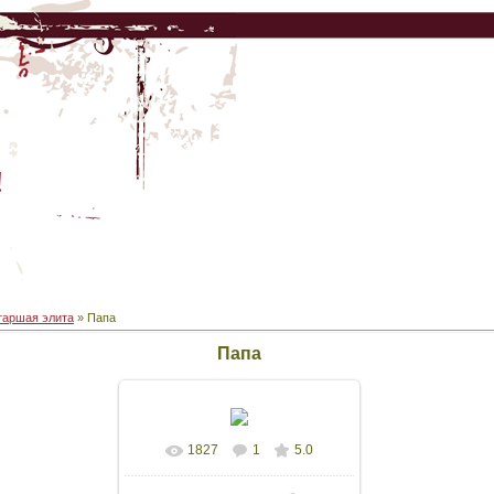
!
таршая элита
» Папа
Папа
1827
1
5.0
В реальном размере
694x448