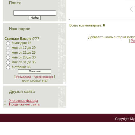
Поиск
Всего комментариев
:
0
Наш опрос
Добавлять комментарии могут
Сколько Вам лет???
[
Ре
я младше 16
мне от 17 до 20
мне от 21 до 25
мне от 26 до 30
мне от 31 до 35
я старше 36
[
·
]
Результаты
Архив опросов
Всего ответов:
1107
Друзья сайта
Утепление фасада
Продвижение сайта
Copyright M