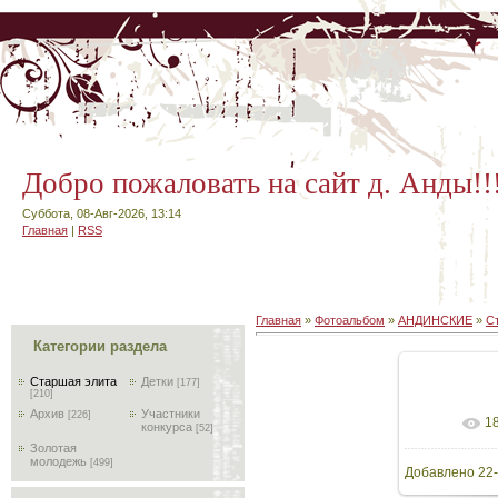
Добро пожаловать на сайт д. Анды!!
Суббота, 08-Авг-2026, 13:14
Главная
|
RSS
Главная
»
Фотоальбом
»
АНДИНСКИЕ
»
С
Категории раздела
Старшая элита
Детки
[177]
[210]
Архив
Участники
[226]
1
В реа
конкурса
[52]
Золотая
молодежь
[499]
Добавлено
22-