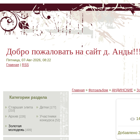
Добро пожаловать на сайт д. Анды!!
Пятница, 07-Авг-2026, 08:22
Главная
|
RSS
Главная
»
Фотоальбом
»
АНДИНСКИЕ
»
З
Категории раздела
Старшая элита
Детки
[177]
[210]
Архив
Участники
[226]
1
В реа
конкурса
[52]
Золотая
молодежь
[499]
Добавлено
3