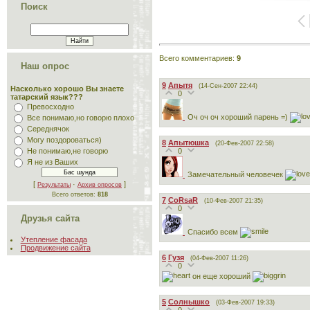
Поиск
Всего комментариев
:
9
Наш опрос
9
Апытя
(14-Сен-2007 22:44)
Насколько хорошо Вы знаете
0
татарский язык???
Превосходно
Оч оч оч хороший парень =)
Все понимаю,но говорю плохо
Середнячок
Могу поздороваться)
8
Апытюшка
(20-Фев-2007 22:58)
0
Не понимаю,не говорю
Я не из Ваших
Замечательный человечек
[
·
]
Результаты
Архив опросов
Всего ответов:
818
7
CoRsaR
(10-Фев-2007 21:35)
0
Друзья сайта
Спасибо всем
Утепление фасада
Продвижение сайта
6
Гузя
(04-Фев-2007 11:26)
0
он еще хороший
5
Солнышко
(03-Фев-2007 19:33)
0