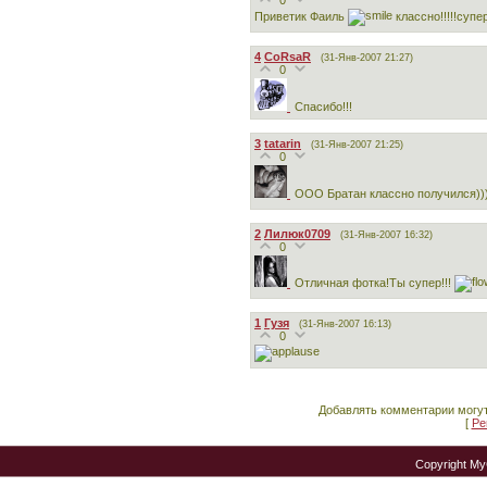
Приветик Фаиль
классно!!!!!супер!
4
CoRsaR
(31-Янв-2007 21:27)
0
Спасибо!!!
3
tatarin
(31-Янв-2007 21:25)
0
ООО Братан классно получился))
2
Лилюк0709
(31-Янв-2007 16:32)
0
Отличная фотка!Ты супер!!!
1
Гузя
(31-Янв-2007 16:13)
0
Добавлять комментарии могут
[
Ре
Copyright M