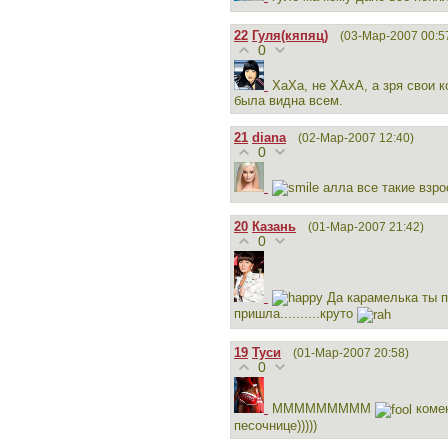
22
Гуля(кяпяц)
(03-Мар-2007 00:5
0
ХаХа, не ХАхА, а зря свои 
была видна всем.
21
diana
(02-Мар-2007 12:40)
0
алла все такие взро
20
Казань
(01-Мар-2007 21:42)
0
Да карамелька ты п
пришла..........круто
19
Туси
(01-Мар-2007 20:58)
0
МММММММММ
комен
песочнице)))))