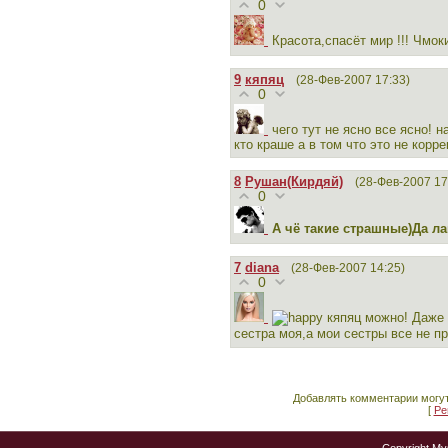
0
Красота,спасёт мир !!! Чмо
9
кяпяц
(28-Фев-2007 17:33)
0
чего тут не ясно все ясно! н
кто краше а в том что это не корр
8
Рушан(Кирдяй)
(28-Фев-2007 17
0
А чё такие страшные)Да ла
7
diana
(28-Фев-2007 14:25)
0
кяпяц можно! Даже 
сестра моя,а мои сестры все не пр
Добавлять комментарии могут
[
Ре