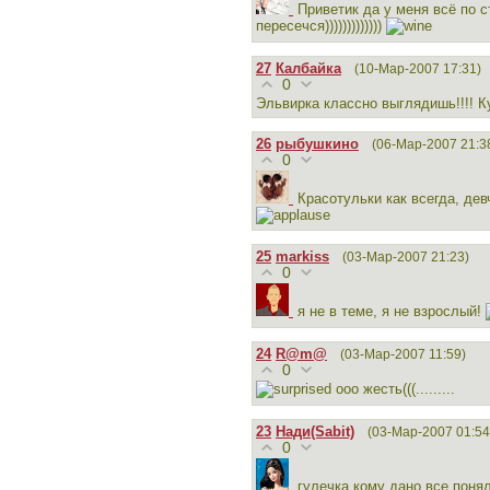
Приветик да у меня всё по с
пересечся)))))))))))))
27
Калбайка
(10-Мар-2007 17:31)
0
Эльвирка классно выглядишь!!!! К
26
рыбушкино
(06-Мар-2007 21:3
0
Красотульки как всегда, де
25
markiss
(03-Мар-2007 21:23)
0
я не в теме, я не взрослый!
24
R@m@
(03-Мар-2007 11:59)
0
ооо жесть(((.........
23
Нади(Sabit)
(03-Мар-2007 01:54
0
гулечка кому дано все понял