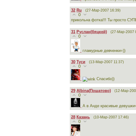
32
Ru
(27-Мар-2007 16:39)
0
прикольна фотка!!! Ты просто СУП
31
Руслан(бяцкей)
(27-Мар-2007 
0
гламурные девченки=))
30
Туси
(13-Мар-2007 11:37)
0
Спасибо))
29
Albina(Пошатово)
(12-Мар-200
0
А в Анде красивые девушки=
28
Казань
(10-Мар-2007 17:46)
0