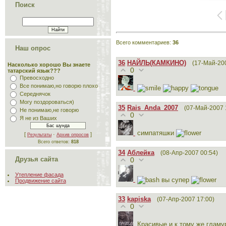
Поиск
Всего комментариев
:
36
Наш опрос
36
НАЙЛЬ(КАМКИНО)
(17-Май-20
Насколько хорошо Вы знаете
0
татарский язык???
Превосходно
Все понимаю,но говорю плохо
Середнячок
Могу поздороваться)
35
Rais_Anda_2007
(07-Май-2007 
Не понимаю,не говорю
0
Я не из Ваших
симпатяшки
[
·
]
Результаты
Архив опросов
Всего ответов:
818
34
Аблейка
(08-Апр-2007 00:54)
Друзья сайта
0
Утепление фасада
вы супер
Продвижение сайта
33
kapiska
(07-Апр-2007 17:00)
0
Красивые и к тому же гламур