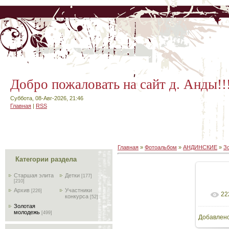
Добро пожаловать на сайт д. Анды!!
Суббота, 08-Авг-2026, 21:46
Главная
|
RSS
Главная
»
Фотоальбом
»
АНДИНСКИЕ
»
З
Категории раздела
Старшая элита
Детки
[177]
[210]
Архив
Участники
[226]
22
В
конкурса
[52]
Золотая
молодежь
[499]
Добавлен
64