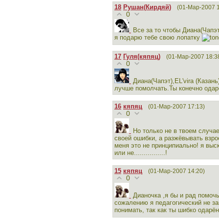
18
Рушан(Кирдяй)
(01-Мар-2007 1
0
Все за то чтобы Диана(Чапэ
я подарю тебе свою лопатку
17
Гуля(кяпяц)
(01-Мар-2007 18:3
0
Диана(Чапэт),EL'vira (Казань
лучше помолчать.Ты конечно одар
16
кяпяц
(01-Мар-2007 17:13)
0
Но только не в твоем случае
своей ошибки, а разжёвывать взро
меня это не принципиально! я выс
или не................!
15
кяпяц
(01-Мар-2007 14:20)
0
Дианочка ,я бы и рад помочь
сожалению я педагогический не за
понимать, так как ты шибко одарё