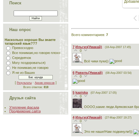
Добавл
Поиск
160
Наш опрос
Всего комментариев
:
7
Насколько хорошо Вы знаете
татарский язык???
7
Ильгиз(Умакай)
(18-Апр-2007 17:45)
Превосходно
0
Все понимаю,но говорю плохо
Середнячок
Всё чики пуки))
Могу поздороваться)
Не понимаю,не говорю
6
Равиль(Умакай)
Я не из Ваших
(08-Апр-2007 03:54)
0
[
·
]
Результаты
Архив опросов
Всего ответов:
818
5
kapiska
(07-Апр-2007 17:05)
0
Друзья сайта
ОООО,какие люди.Аряковская брат
Утепление фасада
Продвижение сайта
4
Ильгиз(Умакай)
(27-Мар-2007 19:27)
0
Это не наше!Нам подкинули!))