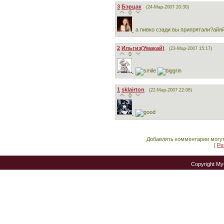
3
Бэрцак
(24-Мар-2007 20:30)
0
а пивко сзади вы припрятали?айя
2
Ильгиз(Умакай)
(23-Мар-2007 15:17)
0
1
sklairton
(22-Мар-2007 22:08)
0
Добавлять комментарии могут
[
Ре
Copyright M