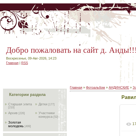
Добро пожаловать на сайт д. Анды!!
Воскресенье, 09-Авг-2026, 14:23
Главная
|
RSS
Главная
»
Фотоальбом
»
АНДИНСКИЕ
»
З
Категории раздела
Равил
Старшая элита
Детки
[177]
[210]
Архив
Участники
[226]
конкурса
[52]
Золотая
1
В
молодежь
[499]