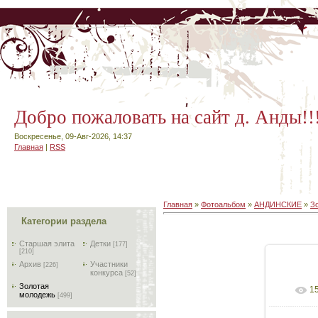
Добро пожаловать на сайт д. Анды!!
Воскресенье, 09-Авг-2026, 14:37
Главная
|
RSS
Главная
»
Фотоальбом
»
АНДИНСКИЕ
»
З
Категории раздела
Старшая элита
Детки
[177]
[210]
Архив
Участники
[226]
конкурса
[52]
Золотая
1
В реа
молодежь
[499]