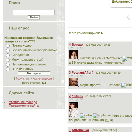
Добавлено
Поиск
Наш опрос
Всего комментариев
:
4
Насколько хорошо Вы знаете
татарский язык???
4
Бэрцак
(24-Мар-2007 20:25)
Превосходно
0
Все понимаю,но говорю плохо
Середнячок
Похож на Нео из "Матрицы"
Могу поздороваться)
а 13- очень даже счастливое число!))
Не понимаю,не говорю
Я не из Ваших
3
Руслан(Айся)
(24-Мар-2007 18:59)
0
[
·
]
Результаты
Архив опросов
Всего ответов:
818
Марик просто....... нет слов
Друзья сайта
2
Казань
(23-Мар-2007 20:57)
0
Утепление фасада
Продвижение сайта
Фото сильное М
понравились кнопочки) )))))))
1
Апытюшка
(22-Мар-2007 21:58)