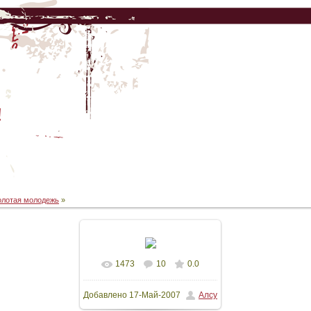
!
олотая молодежь
»
1473
10
0.0
В реальном размере
Добавлено
17-Май-2007
Алсу
768x1024
/ 26.0Kb