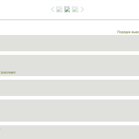
Порядок выв
:icecream:
)