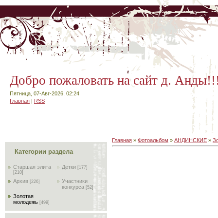
Добро пожаловать на сайт д. Анды!!
Пятница, 07-Авг-2026, 02:24
Главная
|
RSS
Главная
»
Фотоальбом
»
АНДИНСКИЕ
»
З
Категории раздела
Старшая элита
Детки
[177]
[210]
Архив
Участники
[226]
конкурса
[52]
Золотая
молодежь
[499]