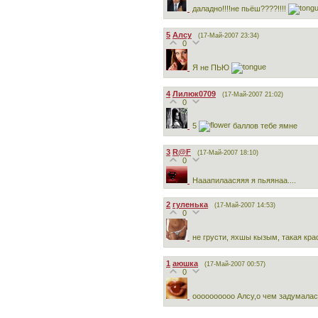
даладно!!!!не пьёш????!!!!
5
Алсу
(17-Май-2007 23:34)
0
Я не ПЬЮ
4
Лилюк0709
(17-Май-2007 21:02)
0
5
баллов тебе ямне
3
R@F
(17-Май-2007 18:10)
0
Нааапилаасяяя я пьяянаа....
2
гуленька
(17-Май-2007 14:53)
0
не грусти, яхшы кызым, такая кра
1
аюшка
(17-Май-2007 00:57)
0
оооооооооо Алсу,о чем задумала