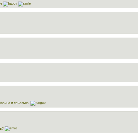
савица и печальна.
сь?