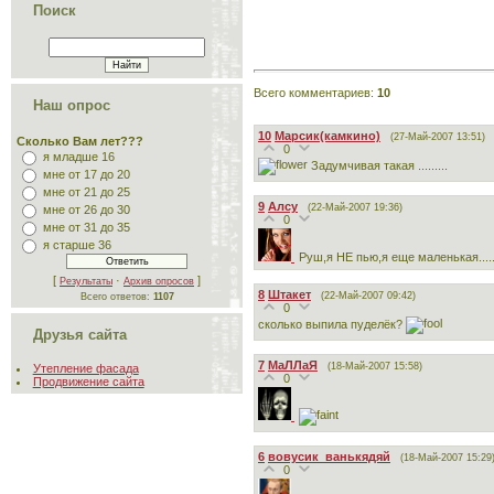
Поиск
Всего комментариев
:
10
Наш опрос
10
Марсик(камкино)
(27-Май-2007 13:51)
Сколько Вам лет???
0
я младше 16
Задумчивая такая .........
мне от 17 до 20
мне от 21 до 25
9
Алсу
(22-Май-2007 19:36)
мне от 26 до 30
0
мне от 31 до 35
я старше 36
Руш,я НЕ пью,я еще маленькая.....
[
·
]
Результаты
Архив опросов
8
Штакет
(22-Май-2007 09:42)
Всего ответов:
1107
0
сколько выпила пуделёк?
Друзья сайта
7
МаЛЛаЯ
(18-Май-2007 15:58)
Утепление фасада
0
Продвижение сайта
6
вовусик_ванькядяй
(18-Май-2007 15:29
0