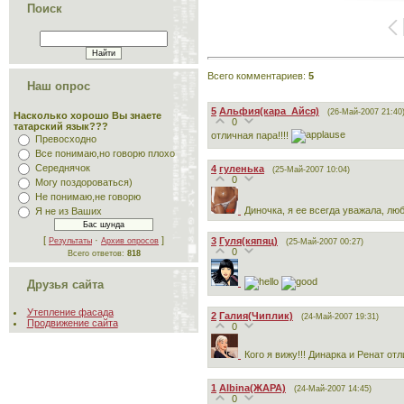
Поиск
Всего комментариев
:
5
Наш опрос
5
Альфия(кара_Айся)
(26-Май-2007 21:40
Насколько хорошо Вы знаете
0
татарский язык???
отличная пара!!!!
Превосходно
Все понимаю,но говорю плохо
Середнячок
4
гуленька
(25-Май-2007 10:04)
0
Могу поздороваться)
Не понимаю,не говорю
Диночка, я ее всегда уважала, лю
Я не из Ваших
[
·
]
3
Гуля(кяпяц)
Результаты
Архив опросов
(25-Май-2007 00:27)
0
Всего ответов:
818
Друзья сайта
Утепление фасада
2
Галия(Чиплик)
(24-Май-2007 19:31)
Продвижение сайта
0
Кого я вижу!!! Динарка и Ренат от
1
Albina(ЖАРА)
(24-Май-2007 14:45)
0