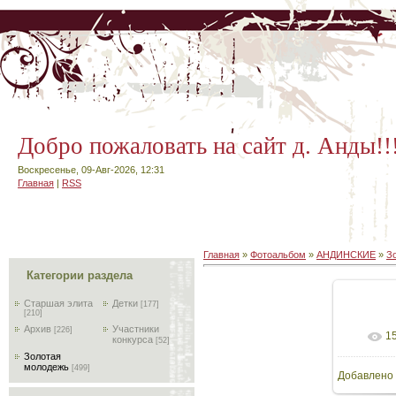
Добро пожаловать на сайт д. Анды!!
Воскресенье, 09-Авг-2026, 12:31
Главная
|
RSS
Главная
»
Фотоальбом
»
АНДИНСКИЕ
»
З
Категории раздела
Старшая элита
Детки
[177]
[210]
Архив
Участники
[226]
1
В
конкурса
[52]
Золотая
молодежь
[499]
Добавлено
10