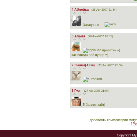
4
Аблейка
(28-Авг-2007 21:44)
0
Загадочно.....
3
Апытя
(28-Авг-2007 16:45)
0
приветик =)
как всегда всё супер =)
2
Лилия(Аззя)
(27-Авг-2007 22:56)
0
1
Гузя
(27-Авг-2007 21:04)
0
5 баллов зай))
Добавлять комментарии могут
[
Ре
Copyright M