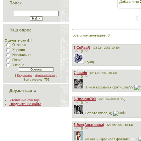
Добавлено
Поиск
Наш опрос
Всего комментариев
:
8
Оцените сайт!!!
Отлично
8
CoRsaR
(03-Сен-2007 19:30)
Хорошо
0
Нормально
Плохо
Руки)
Ужасно
7
tatarin
(02-Сен-2007 18:43)
[
·
]
Результаты
Архив опросов
0
Всего ответов:
755
А чё в карманах братишка???
Друзья сайта
6
Лилюк0709
(02-Сен-2007 00:22)
Утепление фасада
0
Продвижение сайта
Вот это класс))))
5
Эля(Апытюшка)
(29-Авг-2007 18:14)
0
ну очень красивая фотка!!!!!!!!!!!!