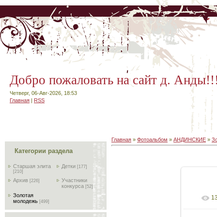
Добро пожаловать на сайт д. Анды!!
Четверг, 06-Авг-2026, 18:53
Главная
|
RSS
Главная
»
Фотоальбом
»
АНДИНСКИЕ
»
З
Категории раздела
Старшая элита
Детки
[177]
[210]
Архив
Участники
[226]
конкурса
[52]
Золотая
1
В реа
молодежь
[499]