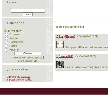
Поиск
Наш опрос
Всего комментариев
:
2
Оцените сайт!!!
Отлично
2
Алсу(Пяряй)
(15-Сен-2007 15:51)
Хорошо
0
Нормально
Плохо
Засерушка!Рот закрой ворона залети
Ужасно
1
Лилюк0709
(14-Сен-2007 22:06)
[
·
]
Результаты
Архив опросов
0
Всего ответов:
755
Блиннн классные такие,так в дер
Друзья сайта
Утепление фасада
Продвижение сайта