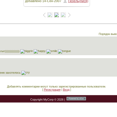
Добавлено
14-Сен-2007
Гюзель(Айся)
101.9Kb
Порядок выв
т))))))))))))))
евню захотелось
Добавлять комментарии могут только зарегистрированные пользователи.
[
Регистрация
|
Вход
]
Copyright MyCorp © 2026
|