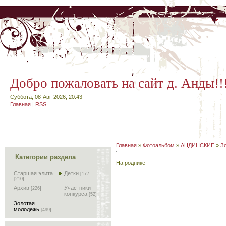
Добро пожаловать на сайт д. Анды!!
Суббота, 08-Авг-2026, 20:43
Главная
|
RSS
Главная
»
Фотоальбом
»
АНДИНСКИЕ
»
З
Категории раздела
На роднике
Старшая элита
Детки
[177]
[210]
Архив
Участники
[226]
конкурса
[52]
Золотая
молодежь
[499]