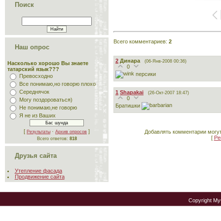
Поиск
Всего комментариев
:
2
Наш опрос
2
Динара
(06-Янв-2008 00:36)
Насколько хорошо Вы знаете
0
татарский язык???
персики
Превосходно
Все понимаю,но говорю плохо
Середнячок
1
Shapakai
(26-Окт-2007 18:47)
0
Могу поздороваться)
Братишки
Не понимаю,не говорю
Я не из Ваших
[
·
]
Добавлять комментарии могут
Результаты
Архив опросов
[
Ре
Всего ответов:
818
Друзья сайта
Утепление фасада
Продвижение сайта
Copyright M