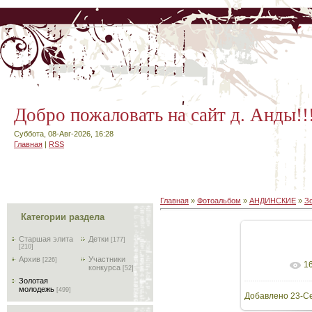
Добро пожаловать на сайт д. Анды!!
Суббота, 08-Авг-2026, 16:28
Главная
|
RSS
Главная
»
Фотоальбом
»
АНДИНСКИЕ
»
З
Категории раздела
Старшая элита
Детки
[177]
[210]
Архив
Участники
[226]
1
В реал
конкурса
[52]
Золотая
молодежь
[499]
Добавлено
23-С