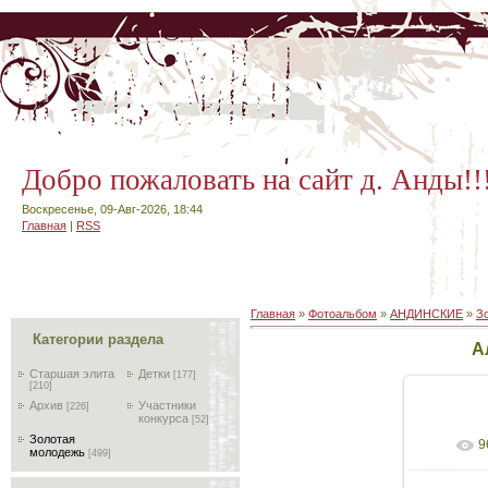
Добро пожаловать на сайт д. Анды!!
Воскресенье, 09-Авг-2026, 18:44
Главная
|
RSS
Главная
»
Фотоальбом
»
АНДИНСКИЕ
»
З
Категории раздела
А
Старшая элита
Детки
[177]
[210]
Архив
Участники
[226]
конкурса
[52]
Золотая
9
молодежь
[499]