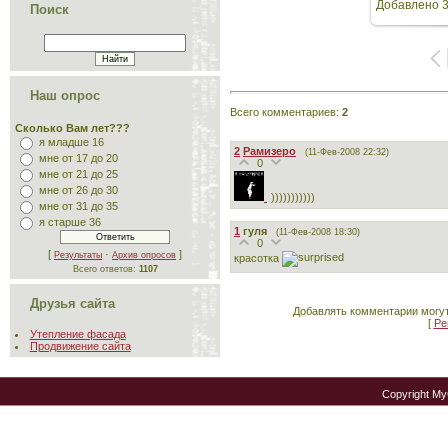
Добавлено
3
Поиск
Наш опрос
Всего комментариев
:
2
Сколько Вам лет???
я младше 16
2
Рамизеро
(11-Фев-2008 22:32)
мне от 17 до 20
0
мне от 21 до 25
мне от 26 до 30
)))))))))))
мне от 31 до 35
я старше 36
1
гуля
(11-Фев-2008 18:30)
0
[
·
]
Результаты
Архив опросов
красотка
Всего ответов:
1107
Друзья сайта
Добавлять комментарии могут
[
Ре
Утепление фасада
Продвижение сайта
Copyright M