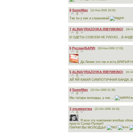
8
SuperMan
(11-Ноя-2006 18:03)
0
Так ты у них и спрашивай
7
ALINA(YRAZOVKA-RIBYWKINO)
(06-Н
0
И ОДЕТЫ СОВСЕМ НЕ ПЛОХО....В АНДЕ
6
Руслан(БАРИ)
(02-Ноя-2006 17:03)
0
Да Лилия это так и есть,БРАТЬЯ НА 
5
ALINA(YRAZOVKA-RIBYWKINO)
(01-Н
0
АЙ ЯЙ КАКАЯ СИМПОТИЧНАЯ БАНДА..Б
4
SuperMan
(22-Окт-2006 01:39)
0
Мы татары молодцы, у нас ...
в
3
эльмирочка
(21-Окт-2006 18:10)
0
Я всю эту компанию вообще обожа
просто Супер-Пупер!!!
ПАРНИ ВЫ МОЛОДЦЫ!