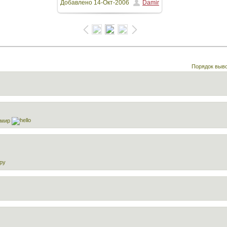
Добавлено
14-Окт-2006
Damir
1280x960
/ 125.2Kb
Порядок выв
амир