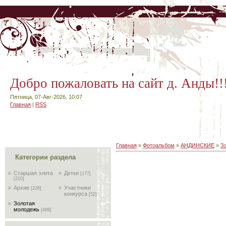
Добро пожаловать на сайт д. Анды!!
Пятница, 07-Авг-2026, 10:07
Главная
|
RSS
Главная
»
Фотоальбом
»
АНДИНСКИЕ
»
З
Категории раздела
Старшая элита
Детки
[177]
[210]
Архив
Участники
[226]
конкурса
[52]
Золотая
молодежь
[499]