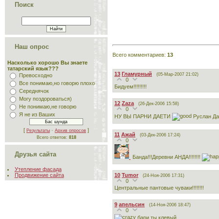
Поиск
Наш опрос
Всего комментариев
:
13
Насколько хорошо Вы знаете
татарский язык???
13
Гламурный
(05-Мар-2007 21:02)
Превосходно
0
Все понимаю,но говорю плохо
Бидуем!!!!!!!!!
Середнячок
Могу поздороваться)
12
Zaza
(26-Дек-2006 15:58)
Не понимаю,не говорю
0
Я не из Ваших
НУ ВЫ ПАРНИ ДАЕТИ
Руслан Д
[
·
]
Результаты
Архив опросов
11
Ажай
(03-Дек-2006 17:24)
Всего ответов:
818
0
Друзья сайта
Банда!!!Деревни АНДА!!!!!!!!
Утепление фасада
10
Tumor
Продвижение сайта
(24-Ноя-2006 17:31)
0
Центральные пантовые чуваки!!!!!!!!
9
апельсин
(14-Ноя-2006 18:47)
0
бари ты клевый