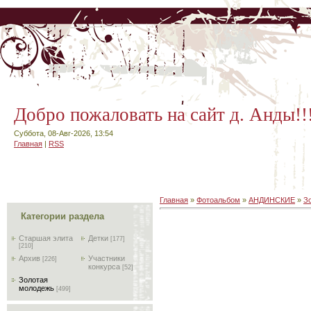
Добро пожаловать на сайт д. Анды!!
Суббота, 08-Авг-2026, 13:54
Главная
|
RSS
Главная
»
Фотоальбом
»
АНДИНСКИЕ
»
З
Категории раздела
Старшая элита
Детки
[177]
[210]
Архив
Участники
[226]
конкурса
[52]
Золотая
молодежь
[499]