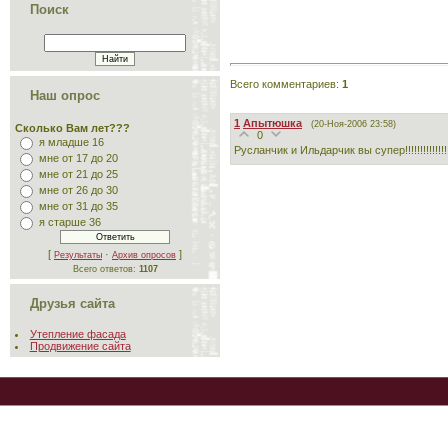
Поиск
Всего комментариев
:
1
Наш опрос
1
Апытюшка
(20-Ноя-2006 23:58)
Сколько Вам лет???
0
я младше 16
Русланчик и Ильдарчик вы супер!!!!!!!!!!!!!!!
мне от 17 до 20
мне от 21 до 25
мне от 26 до 30
мне от 31 до 35
я старше 36
[
·
]
Результаты
Архив опросов
Всего ответов:
1107
Друзья сайта
Утепление фасада
Продвижение сайта