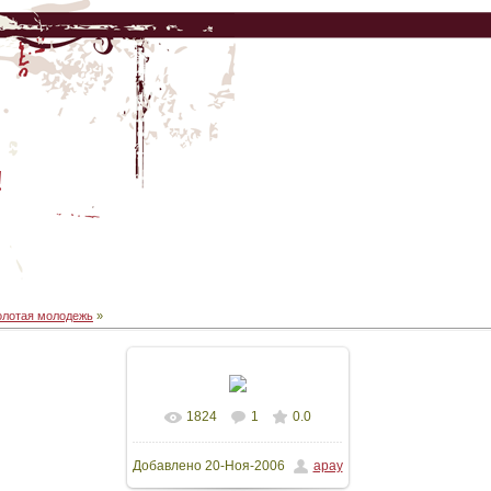
!
олотая молодежь
»
1824
1
0.0
В реальном размере
Добавлено
20-Ноя-2006
apay
1024x768
/ 132.9Kb