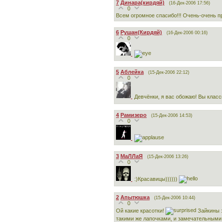
7
Динара(кирдяй)
(16-Дек-2006 17:56)
0
Всем огромное спасибо!!! Очень-очень пр
6
Рушан(Кирдяй)
(16-Дек-2006 00:16)
0
5
Аблейка
(15-Дек-2006 22:12)
0
Девчёнки, я вас обожаю! Вы классные
4
Рамизеро
(15-Дек-2006 14:53)
0
3
МаЛЛаЯ
(15-Дек-2006 13:26)
0
:)Красавицы))))))
2
Апытюшка
(15-Дек-2006 10:44)
0
Ой какие красотки!
Зайкины з
такими же лапочками, и замечательными