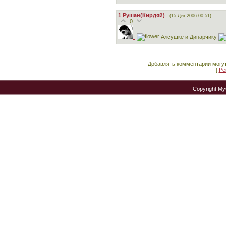
1
Рушан(Кирдяй)
(15-Дек-2006 00:51)
0
Алсушке и Динарчику
Добавлять комментарии могут
[
Ре
Copyright M