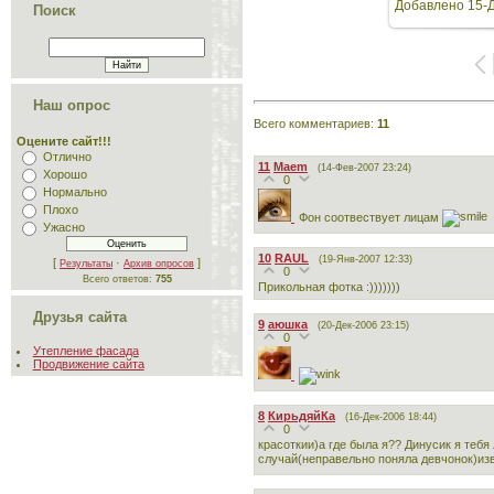
Добавлено
15-
Поиск
Наш опрос
Всего комментариев
:
11
Оцените сайт!!!
Отлично
11
Maem
(14-Фев-2007 23:24)
Хорошо
0
Нормально
Плохо
Фон соотвествует лицам
Ужасно
10
RAUL
(19-Янв-2007 12:33)
[
·
]
Результаты
Архив опросов
0
Всего ответов:
755
Прикольная фотка :)))))))
Друзья сайта
9
аюшка
(20-Дек-2006 23:15)
0
Утепление фасада
Продвижение сайта
8
КирьдяйКа
(16-Дек-2006 18:44)
0
красоткии)а где была я?? Динусик я тебя
случай(неправельно поняла девчонок)из