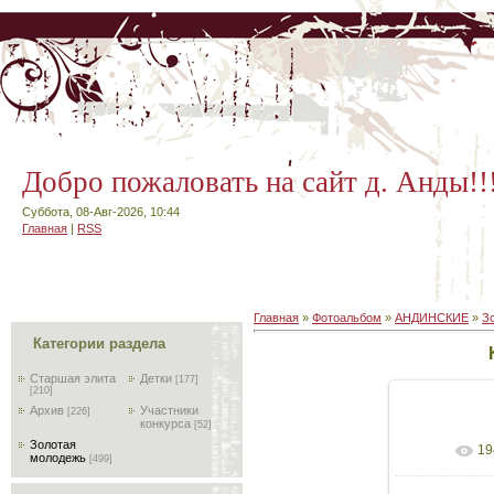
Добро пожаловать на сайт д. Анды!!
Суббота, 08-Авг-2026, 10:44
Главная
|
RSS
Главная
»
Фотоальбом
»
АНДИНСКИЕ
»
З
Категории раздела
Старшая элита
Детки
[177]
[210]
Архив
Участники
[226]
конкурса
[52]
Золотая
19
В реал
молодежь
[499]